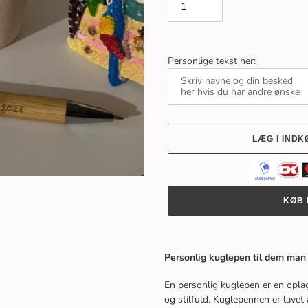
Personlige tekst her:
LÆG I IND
KØB 
Lægger
produkt
Personlig kuglepen til dem man 
i
din
En personlig kuglepen er en oplagt
indkøbskurv
og stilfuld. Kuglepennen er lave