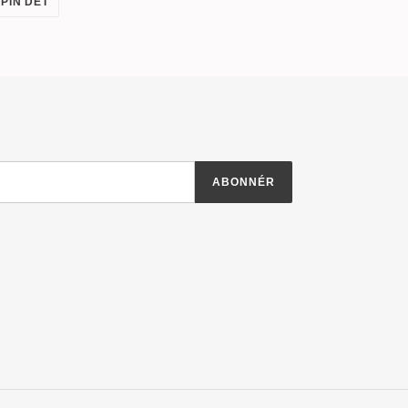
PIN DET
PÅ
R
PINTEREST
ABONNÉR