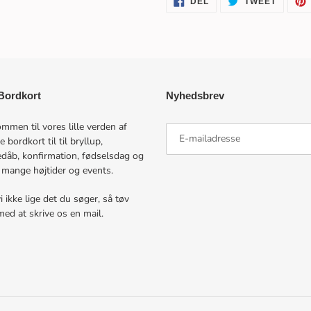
DEL
TWEET
PÅ
PÅ
FACEBOOK
TWITTE
ordkort
Nyhedsbrev
mmen til vores lille verden af
e bordkort til til bryllup,
dåb, konfirmation, fødselsdag og
 mange højtider og events.
i ikke lige det du søger, så tøv
med at skrive os en mail.