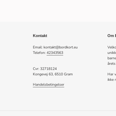
Kontakt
Om B
Email: kontakt@bordkort.eu
Velko
Telefon:
42343563
unikk
barne
årets
Cvr: 32718124
Kongevej 63, 6510 Gram
Har v
ikke 
Handelsbetingelser