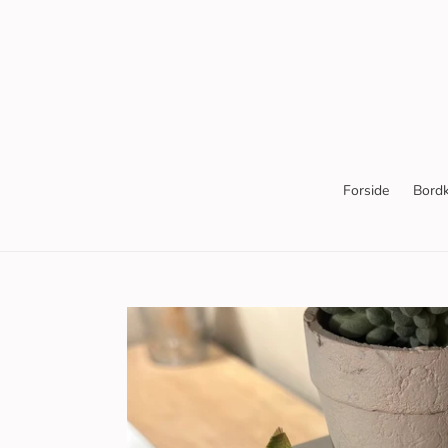
Gå
til
indhold
Forside
Bordk