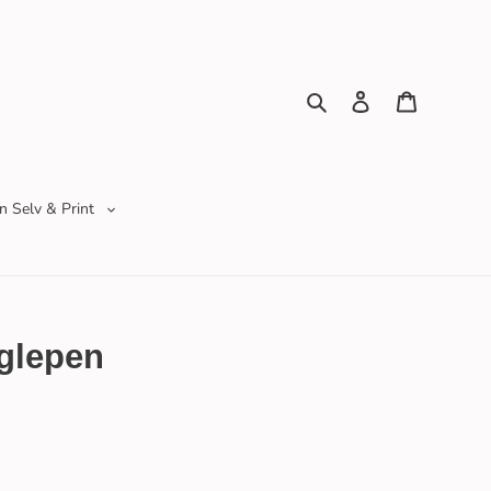
Søg
Log ind
Indkøbsku
n Selv & Print
glepen