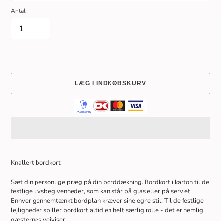
Antal
LÆG I INDKØBSKURV
Lægger
produkt
Knallert bordkort
i
din
Sæt din personlige præg på din borddækning. Bordkort i karton til de
indkøbskurv
festlige livsbegivenheder, som kan står på glas eller på serviet.
Enhver gennemtænkt bordplan kræver sine egne stil. Til de festlige
lejligheder spiller bordkort altid en helt særlig rolle - det er nemlig
gæsternes vejviser.