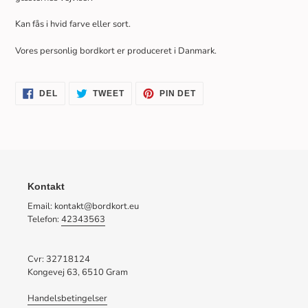
Kan fås i hvid farve eller sort.
Vores personlig bordkort er produceret i Danmark.
DEL
TWEET
PIN
DEL
TWEET
PIN DET
PÅ
PÅ
PÅ
FACEBOOK
TWITTER
PINTEREST
Kontakt
Email: kontakt@bordkort.eu
Telefon:
42343563
Cvr: 32718124
Kongevej 63, 6510 Gram
Handelsbetingelser