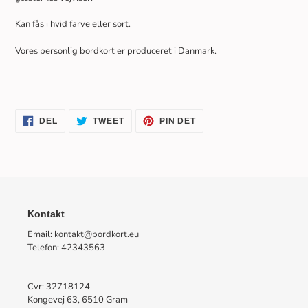
Kan fås i hvid farve eller sort.
Vores personlig bordkort er produceret i Danmark.
DEL
TWEET
PIN
DEL
TWEET
PIN DET
PÅ
PÅ
PÅ
FACEBOOK
TWITTER
PINTEREST
Kontakt
Email: kontakt@bordkort.eu
Telefon:
42343563
Cvr: 32718124
Kongevej 63, 6510 Gram