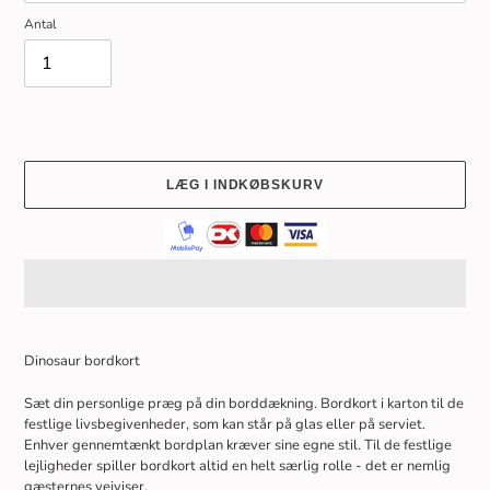
Antal
LÆG I INDKØBSKURV
Lægger
produkt
Dinosaur bordkort
i
din
Sæt din personlige præg på din borddækning. Bordkort i karton til de
indkøbskurv
festlige livsbegivenheder, som kan står på glas eller på serviet.
Enhver gennemtænkt bordplan kræver sine egne stil. Til de festlige
lejligheder spiller bordkort altid en helt særlig rolle - det er nemlig
gæsternes vejviser.