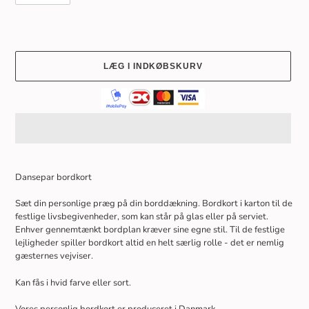
LÆG I INDKØBSKURV
Lægger
produkt
Dansepar bordkort
i
din
Sæt din personlige præg på din borddækning. Bordkort i karton til de
indkøbskurv
festlige livsbegivenheder, som kan står på glas eller på serviet.
Enhver gennemtænkt bordplan kræver sine egne stil. Til de festlige
lejligheder spiller bordkort altid en helt særlig rolle - det er nemlig
gæsternes vejviser.
Kan fås i hvid farve eller sort.