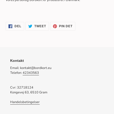
Vores personlig bordkort er produceret i Danmark.
DEL
TWEET
PIN
DEL
TWEET
PIN DET
PÅ
PÅ
PÅ
FACEBOOK
TWITTER
PINTEREST
Kontakt
Email: kontakt@bordkort.eu
Telefon:
42343563
Cvr: 32718124
Kongevej 63, 6510 Gram
Handelsbetingelser