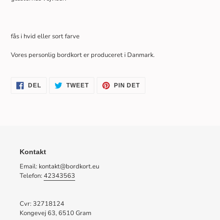
fås i hvid eller sort farve
Vores personlig bordkort er produceret i Danmark.
DEL
TWEET
PIN
DEL
TWEET
PIN DET
PÅ
PÅ
PÅ
FACEBOOK
TWITTER
PINTEREST
Kontakt
Email: kontakt@bordkort.eu
Telefon:
42343563
Cvr: 32718124
Kongevej 63, 6510 Gram