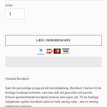
Antal
LÆG I INDKØBSKURV
Lægger
produkt
Vandski Bordkort
i
din
Sæt din personlige præg på din borddækning. Bordkort i karton til de
indkøbskurv
festlige livsbegivenheder, som kan står på glas eller på serviet.
Enhver gennemtænkt bordplan kræver sine egne stil. Til de festlige
lejligheder spiller bordkort altid en helt særlig rolle - det er nemlig
gæsternes vejviser.