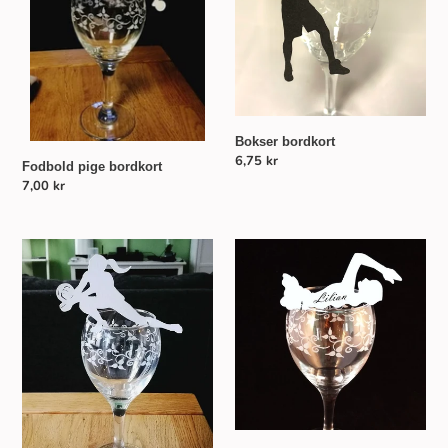
Bokser bordkort
Normalpris
6,75 kr
Fodbold pige bordkort
Normalpris
7,00 kr
Volleyball
Svømmepige
bordkort
bordkort