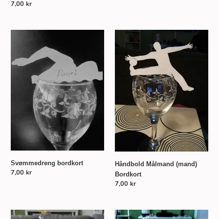
Normalpris
7,00 kr
Svømmedreng
Håndbold
bordkort
Målmand
(mand)
Bordkort
Svømmedreng bordkort
Håndbold Målmand (mand)
Normalpris
7,00 kr
Bordkort
Normalpris
7,00 kr
Racer
Badminton