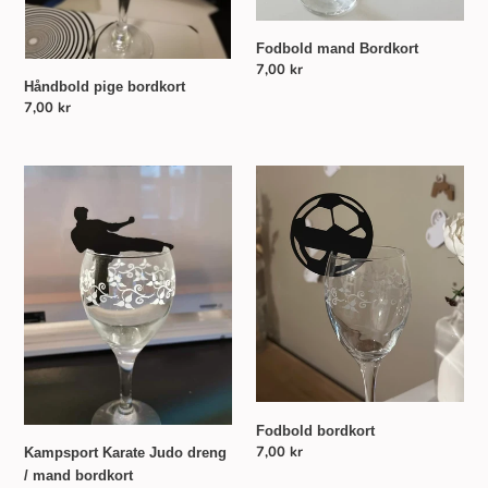
Fodbold mand Bordkort
Normalpris
7,00 kr
Håndbold pige bordkort
Normalpris
7,00 kr
Kampsport
Fodbold
Karate
bordkort
Judo
dreng
/
mand
bordkort
Fodbold bordkort
Normalpris
7,00 kr
Kampsport Karate Judo dreng
/ mand bordkort