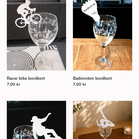
bike
bordkort
bordkort
Racer bike bordkort
Badminton bordkort
Normalpris
7,00 kr
Normalpris
7,00 kr
Skateboard
Gymnast
bordkort
pigen
bordkort