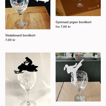
Gymnast pigen bordkort
Normalpris
fra 7,00 kr
Skateboard bordkort
Normalpris
7,00 kr
Snøscooter
Kampsport
bordkort
el.
karate
bordkort