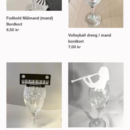
Fodbold Målmand (mand)
Bordkort
Normalpris
6,50 kr
Volleyball dreng / mand
bordkort
Normalpris
7,00 kr
Synthesizer
Pige
bordkort
med
klarinet
bordkort