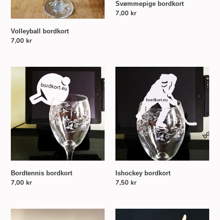
Svømmepige bordkort
Normalpris
7,00 kr
Volleyball bordkort
Normalpris
7,00 kr
Bordtennis
Ishockey
bordkort
bordkort
Bordtennis bordkort
Ishockey bordkort
Normalpris
7,00 kr
Normalpris
7,50 kr
Boksehandsker
Kat