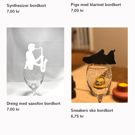
Pige med klarinet bordkort
Synthesizer bordkort
Normalpris
7,00 kr
Normalpris
7,00 kr
Dreng
Sneakers
med
sko
saxofon
bordkort
bordkort
Dreng med saxofon bordkort
Normalpris
7,00 kr
Sneakers sko bordkort
Normalpris
6,75 kr