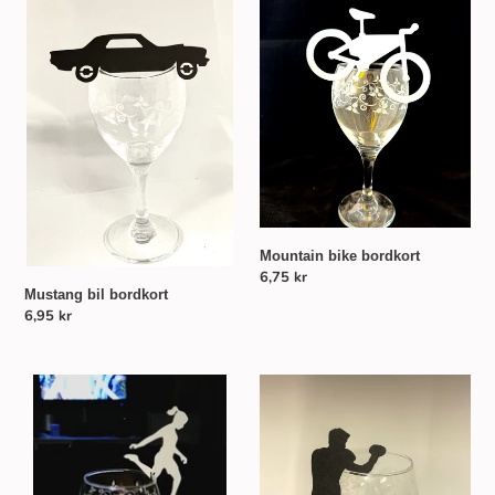
Mustang
Mountain
bil
bike
bordkort
bordkort
Mountain bike bordkort
Normalpris
6,75 kr
Mustang bil bordkort
Normalpris
6,95 kr
Fodbold
Bokser
pige
bordkort
bordkort