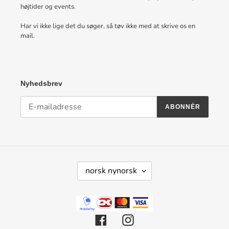
højtider og events.
Har vi ikke lige det du søger, så tøv ikke med at skrive os en
mail.
Nyhedsbrev
ABONNÉR
S
norsk nynorsk
P
R
O
G
Facebook
Instagram