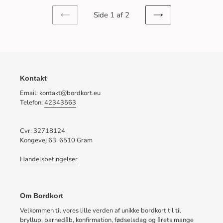
Side 1 af 2
FORRIGE
NÆSTE
SIDE
SIDE
Kontakt
Email: kontakt@bordkort.eu
Telefon:
42343563
Cvr: 32718124
Kongevej 63, 6510 Gram
Handelsbetingelser
Om Bordkort
Velkommen til vores lille verden af unikke bordkort til til
bryllup, barnedåb, konfirmation, fødselsdag og årets mange