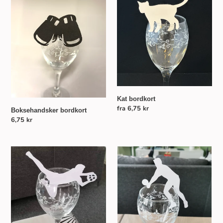
bordkort
bordkort
Kat bordkort
Normalpris
fra 6,75 kr
Boksehandsker bordkort
Normalpris
6,75 kr
Fodbold
Volleyball
Målmand
dreng
(mand)
/
Bordkort
mand
bordkort