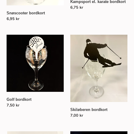
Kampsport el. karate bordkort
Normalpris
6,75 kr
Snøscooter bordkort
Normalpris
6,95 kr
Golf
Skiløberen
bordkort
bordkort
Golf bordkort
Normalpris
7,50 kr
Skiløberen bordkort
Normalpris
7,00 kr