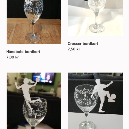
o
n
:
Crosser bordkort
Normalpris
7,50 kr
Håndbold bordkort
Normalpris
7,00 kr
Håndbold
Fodbold
pige
mand
bordkort
Bordkort