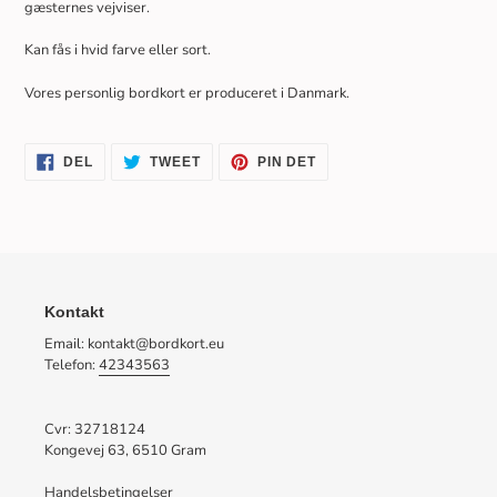
gæsternes vejviser.
Kan fås i hvid farve eller sort.
Vores personlig bordkort er produceret i Danmark.
DEL
TWEET
PIN
DEL
TWEET
PIN DET
PÅ
PÅ
PÅ
FACEBOOK
TWITTER
PINTEREST
Kontakt
Email: kontakt@bordkort.eu
Telefon:
42343563
Cvr: 32718124
Kongevej 63, 6510 Gram
Handelsbetingelser