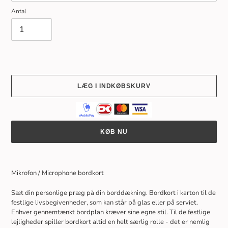
Antal
LÆG I INDKØBSKURV
KØB NU
Lægger
produkt
Mikrofon / Microphone bordkort
i
din
Sæt din personlige præg på din borddækning. Bordkort i karton til de
indkøbskurv
festlige livsbegivenheder, som kan står på glas eller på serviet.
Enhver gennemtænkt bordplan kræver sine egne stil. Til de festlige
lejligheder spiller bordkort altid en helt særlig rolle - det er nemlig