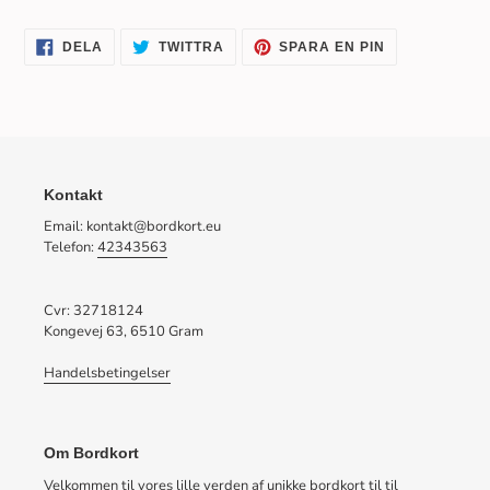
DELA
TWITTRA
SPARA
DELA
TWITTRA
SPARA EN PIN
PÅ
PÅ
EN
FACEBOOK
TWITTER
PIN
PÅ
PINTEREST
Kontakt
Email: kontakt@bordkort.eu
Telefon:
42343563
Cvr: 32718124
Kongevej 63, 6510 Gram
Handelsbetingelser
Om Bordkort
Velkommen til vores lille verden af unikke bordkort til til