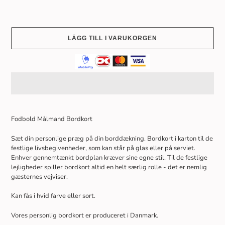
LÄGG TILL I VARUKORGEN
Lägger
till
Fodbold Målmand Bordkort
produkten
i
Sæt din personlige præg på din borddækning. Bordkort i karton til de
din
festlige livsbegivenheder, som kan står på glas eller på serviet.
varukorg
Enhver gennemtænkt bordplan kræver sine egne stil. Til de festlige
lejligheder spiller bordkort altid en helt særlig rolle - det er nemlig
gæsternes vejviser.
Kan fås i hvid farve eller sort.
Vores personlig bordkort er produceret i Danmark.