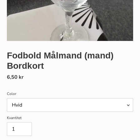
Fodbold Målmand (mand)
Bordkort
Ordinarie
6,50 kr
pris
Color
Kvantitet