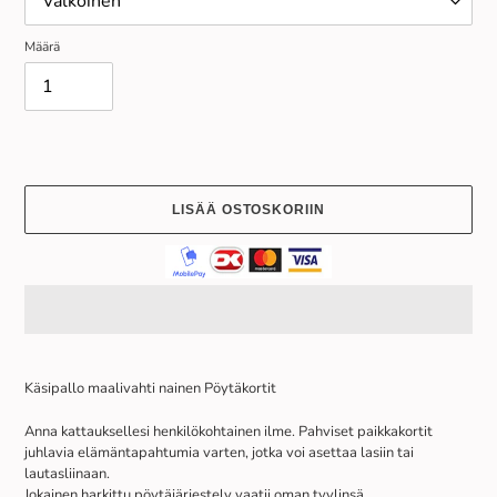
Määrä
LISÄÄ OSTOSKORIIN
Tuotteen
lisääminen
Käsipallo maalivahti nainen Pöytäkortit
ostoskoriin
Anna kattauksellesi henkilökohtainen ilme. Pahviset paikkakortit
juhlavia elämäntapahtumia varten, jotka voi asettaa lasiin tai
lautasliinaan.
Jokainen harkittu pöytäjärjestely vaatii oman tyylinsä.