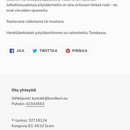
Juhlatilaisuuksissa pöytäkorteilla on aina erityisen tärkeä rooli – ne
ovat vieraiden opasteita.
Saatavana valkoisena tai mustana.
Henkilökohtaiset pöytäkorttimme on valmistettu Tanskassa.
JAA
TWIITTAA
PINNAA
JAA
TWIITTAA
PINNAA
FACEBOOKISSA
TWITTERISSÄ
PINTERESTISSÄ
Ota yhteyttä
Sähköposti: kontakt@bordkort.eu
Puhelin:
42343563
Y-tunnus: 32718124
Kongevej 63, 6510 Gram