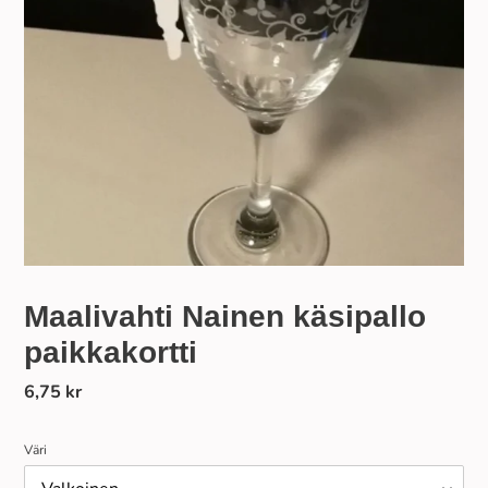
Maalivahti Nainen käsipallo
paikkakortti
Normaalihinta
6,75 kr
Väri